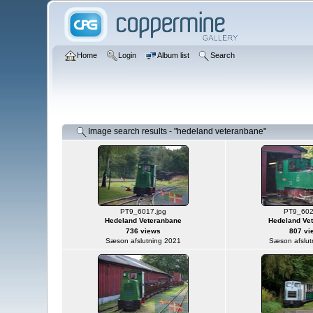
Home
Login
Album list
Search
Image search results - "hedeland veteranbane"
PT9_6017.jpg
PT9_602
Hedeland Veteranbane
Hedeland Ve
736 views
807 vi
Sæson afslutning 2021
Sæson afslut