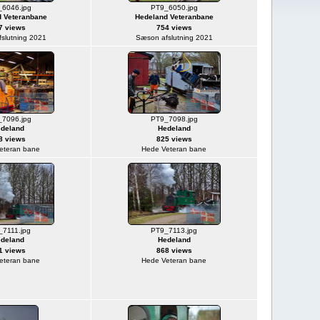
6046.jpg
PT9_6050.jpg
 Veteranbane
Hedeland Veteranbane
7 views
754 views
slutning 2021
Sæson afslutning 2021
7096.jpg
PT9_7098.jpg
deland
Hedeland
8 views
825 views
eteran bane
Hede Veteran bane
7111.jpg
PT9_7113.jpg
deland
Hedeland
1 views
868 views
eteran bane
Hede Veteran bane