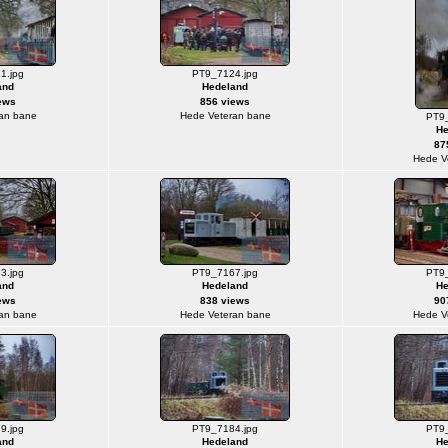
1.jpg
PT9_7124.jpg
and
Hedeland
ews
856 views
an bane
Hede Veteran bane
PT9_
He
87
Hede V
3.jpg
PT9_7167.jpg
PT9_
and
Hedeland
He
ews
838 views
90
an bane
Hede Veteran bane
Hede V
9.jpg
PT9_7184.jpg
PT9_
and
Hedeland
He