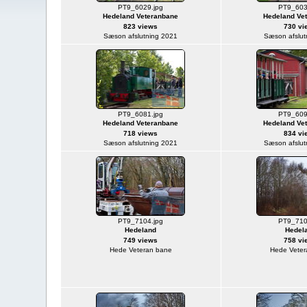
PT9_6029.jpg
PT9_603
Hedeland Veteranbane
Hedeland Ve
823 views
730 vi
Sæson afslutning 2021
Sæson afslut
PT9_6081.jpg
PT9_609
Hedeland Veteranbane
Hedeland Ve
718 views
834 vi
Sæson afslutning 2021
Sæson afslut
PT9_7104.jpg
PT9_710
Hedeland
Hedel
749 views
758 vi
Hede Veteran bane
Hede Veter