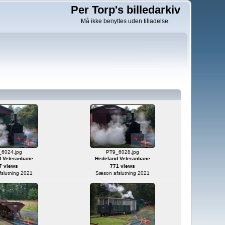
Per Torp's billedarkiv
Må ikke benyttes uden tilladelse.
6024.jpg
PT9_6028.jpg
 Veteranbane
Hedeland Veteranbane
7 views
771 views
slutning 2021
Sæson afslutning 2021