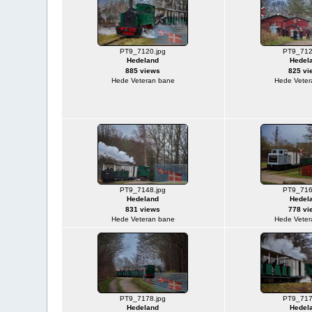
PT9_7120.jpg
PT9_712
Hedeland
Hedel
885 views
825 vi
Hede Veteran bane
Hede Veter
PT9_7148.jpg
PT9_716
Hedeland
Hedel
831 views
778 vi
Hede Veteran bane
Hede Veter
PT9_7178.jpg
PT9_717
Hedeland
Hedel