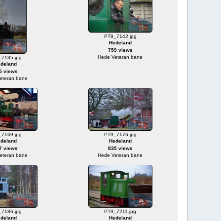
PT9_7142.jpg
Hedeland
759 views
Hede Veteran bane
7135.jpg
deland
5 views
eteran bane
7169.jpg
PT9_7176.jpg
deland
Hedeland
7 views
835 views
eteran bane
Hede Veteran bane
7186.jpg
PT9_7211.jpg
deland
Hedeland