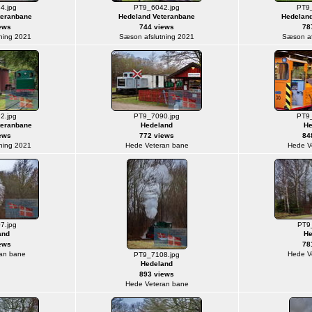
4.jpg
PT9_6042.jpg
PT9_
teranbane
Hedeland Veteranbane
Hedeland
ews
744 views
78
ning 2021
Sæson afslutning 2021
Sæson af
2.jpg
PT9_7090.jpg
PT9_
teranbane
Hedeland
He
ews
772 views
84
ning 2021
Hede Veteran bane
Hede V
7.jpg
PT9_
and
He
ews
78
an bane
Hede V
PT9_7108.jpg
Hedeland
893 views
Hede Veteran bane