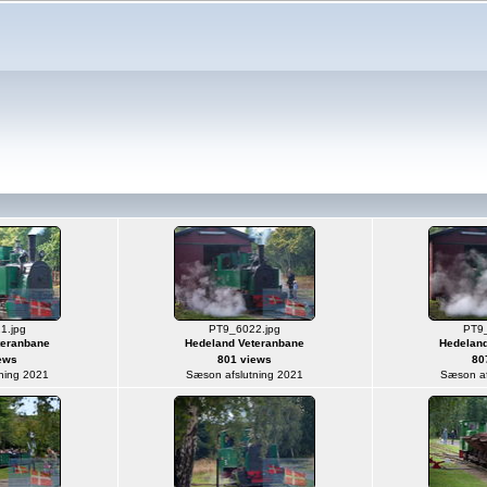
1.jpg
PT9_6022.jpg
PT9_
teranbane
Hedeland Veteranbane
Hedeland
ews
801 views
80
ning 2021
Sæson afslutning 2021
Sæson af